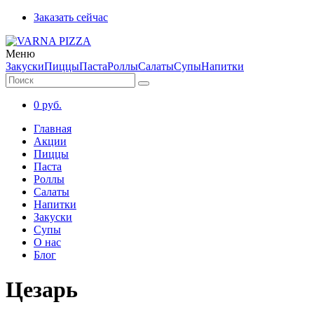
Заказать сейчас
Меню
Закуски
Пиццы
Паста
Роллы
Салаты
Супы
Напитки
0
руб.
Главная
Акции
Пиццы
Паста
Роллы
Салаты
Напитки
Закуски
Супы
О нас
Блог
Цезарь