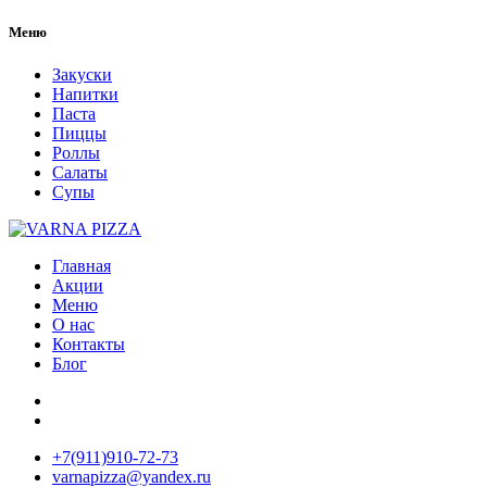
Меню
Закуски
Напитки
Паста
Пиццы
Роллы
Салаты
Супы
Главная
Акции
Меню
О нас
Контакты
Блог
+7(911)910-72-73
varnapizza@yandex.ru