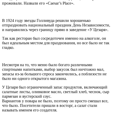
проживали. Назвали его «Caesar’s Place».
В 1924 году звезды Голливуда решили хорошенько
отпраздновать национальный праздник День Независимости,
и направились через границу прямо в заведение «У Цезаря».
Так как ресторан был сосредоточен именно на алкоголе, он
был идеальным местом для празднования, но все было не так
гладко.
Несмотря на то, что меню было богато различными
спиртными напитками, выбор закусок был ничтожно мал,
запасы из-за большого спроса закончились, а поблизости не
было ни одного открытого магазина.
У Цезаря был ограниченный запас продуктов, включающий
салатные листы, оливковое масло, светлый хлеб, чеснок, сыр
пармезан и вустерский соус.
Вариантов у повара не было, поэтому он просто смешал все,
что было. Посетители пришли в восторг, а салат стали
называть именем его создателя.