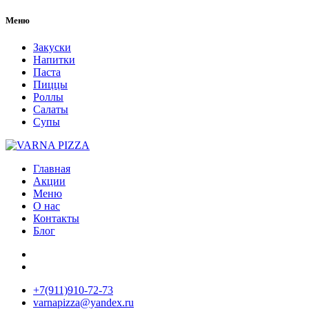
Меню
Закуски
Напитки
Паста
Пиццы
Роллы
Салаты
Супы
Главная
Акции
Меню
О нас
Контакты
Блог
+7(911)910-72-73
varnapizza@yandex.ru