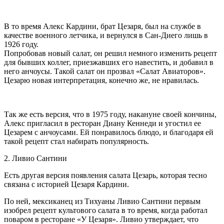
В то время Алекс Кардини, брат Цезаря, был на службе в
качестве военного летчика, и вернулся в Сан-Диего лишь в
1926 году.
Попробовав новый салат, он решил немного изменить рецепт
для бывших коллег, приезжавших его навестить, и добавил в
него анчоусы. Такой салат он прозвал «Салат Авиаторов».
Цезарю новая интерпретация, конечно же, не нравилась.
Так же есть версия, что в 1975 году, накануне своей кончины,
Алекс пригласил в ресторан Диану Кеннеди и угостил ее
Цезарем с анчоусами. Ей понравилось блюдо, и благодаря ей
такой рецепт стал набирать популярность.
2. Ливио Сантини
Есть другая версия появления салата Цезарь, которая тесно
связана с историей Цезаря Кардини.
По ней, мексиканец из Тихуаны Ливио Сантини первым
изобрел рецепт культового салата в то время, когда работал
поваром в ресторане «У Цезаря». Ливио утверждает, что