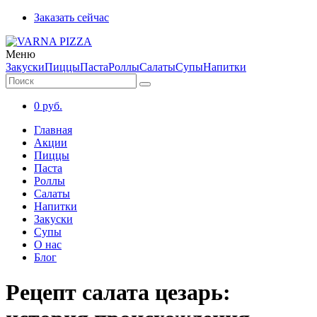
Заказать сейчас
Меню
Закуски
Пиццы
Паста
Роллы
Салаты
Супы
Напитки
0
руб.
Главная
Акции
Пиццы
Паста
Роллы
Салаты
Напитки
Закуски
Супы
О нас
Блог
Рецепт салата цезарь: