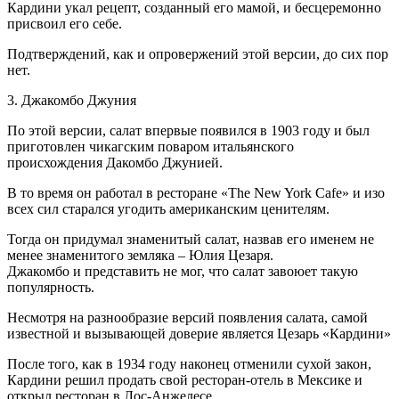
Кардини укал рецепт, созданный его мамой, и бесцеремонно
присвоил его себе.
Подтверждений, как и опровержений этой версии, до сих пор
нет.
3. Джакомбо Джуния
По этой версии, салат впервые появился в 1903 году и был
приготовлен чикагским поваром итальянского
происхождения Дакомбо Джунией.
В то время он работал в ресторане «The New York Cafe» и изо
всех сил старался угодить американским ценителям.
Тогда он придумал знаменитый салат, назвав его именем не
менее знаменитого земляка – Юлия Цезаря.
Джакомбо и представить не мог, что салат завоюет такую
популярность.
Несмотря на разнообразие версий появления салата, самой
известной и вызывающей доверие является Цезарь «Кардини»
После того, как в 1934 году наконец отменили сухой закон,
Кардини решил продать свой ресторан-отель в Мексике и
открыл ресторан в Лос-Анжелесе.