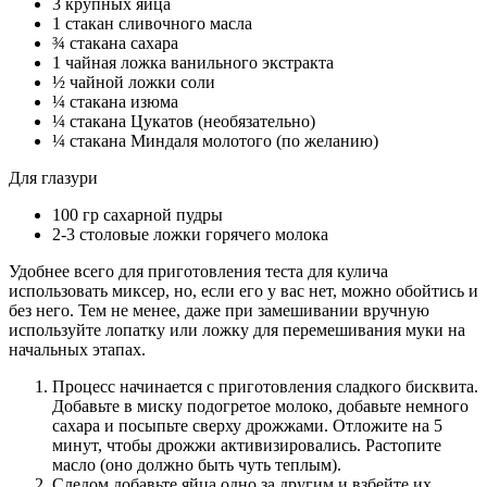
3 крупных яйца
1 стакан сливочного масла
¾ стакана сахара
1 чайная ложка ванильного экстракта
½ чайной ложки соли
¼ стакана изюма
¼ стакана Цукатов (необязательно)
¼ стакана Миндаля молотого (по желанию)
Для глазури
100 гр сахарной пудры
2-3 столовые ложки горячего молока
Удобнее всего для приготовления теста для кулича
использовать миксер, но, если его у вас нет, можно обойтись и
без него. Тем не менее, даже при замешивании вручную
используйте лопатку или ложку для перемешивания муки на
начальных этапах.
Процесс начинается с приготовления сладкого бисквита.
Добавьте в миску подогретое молоко, добавьте немного
сахара и посыпьте сверху дрожжами. Отложите на 5
минут, чтобы дрожжи активизировались. Растопите
масло (оно должно быть чуть теплым).
Следом добавьте яйца одно за другим и взбейте их.