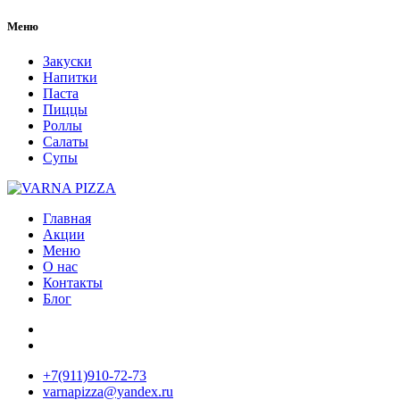
Меню
Закуски
Напитки
Паста
Пиццы
Роллы
Салаты
Супы
Главная
Акции
Меню
О нас
Контакты
Блог
+7(911)910-72-73
varnapizza@yandex.ru