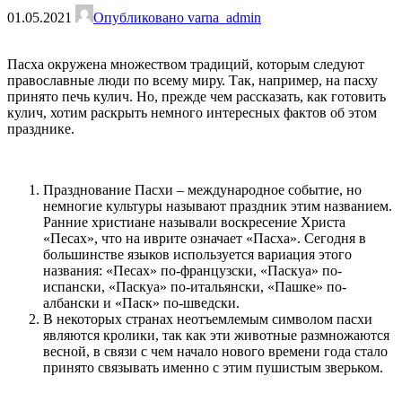
01.05.2021
Опубликовано varna_admin
Пасха окружена множеством традиций, которым следуют
православные люди по всему миру. Так, например, на пасху
принято печь кулич. Но, прежде чем рассказать, как готовить
кулич, хотим раскрыть немного интересных фактов об этом
празднике.
Празднование Пасхи – международное событие, но
немногие культуры называют праздник этим названием.
Ранние христиане называли воскресение Христа
«Песах», что на иврите означает «Пасха». Сегодня в
большинстве языков используется вариация этого
названия: «Песах» по-французски, «Паскуа» по-
испански, «Паскуа» по-итальянски, «Пашке» по-
албански и «Паск» по-шведски.
В некоторых странах неотъемлемым символом пасхи
являются кролики, так как эти животные размножаются
весной, в связи с чем начало нового времени года стало
принято связывать именно с этим пушистым зверьком.