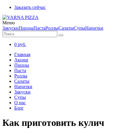
Заказать сейчас
Меню
Закуски
Пиццы
Паста
Роллы
Салаты
Супы
Напитки
0
руб.
Главная
Акции
Пиццы
Паста
Роллы
Салаты
Напитки
Закуски
Супы
О нас
Блог
Как приготовить кулич