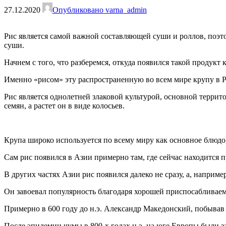
27.12.2020
Опубликовано varna_admin
Рис является самой важной составляющей суши и роллов, поэто
суши.
Начнем с того, что разберемся, откуда появился такой продукт к
Именно «рисом» эту распространенную во всем мире крупу в Ро
Рис является однолетней злаковой культурой, основной терри
семян, а растет он в виде колосьев.
Крупа широко используется по всему миру как основное блюдо
Сам рис появился в Азии примерно там, где сейчас находится 
В других частях Азии рис появился далеко не сразу, а, наприм
Он завоевал популярность благодаря хорошей приспосабливаем
Примерно в 600 году до н.э. Александр Македонский, побывав в
После эпидемии чумы в 800-х годах н.э. на юге Европы были з