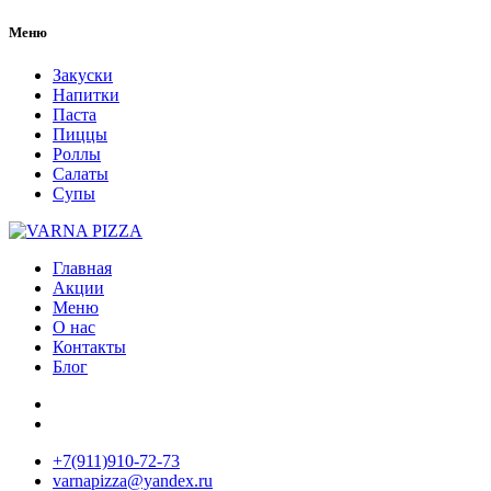
Меню
Закуски
Напитки
Паста
Пиццы
Роллы
Салаты
Супы
Главная
Акции
Меню
О нас
Контакты
Блог
+7(911)910-72-73
varnapizza@yandex.ru