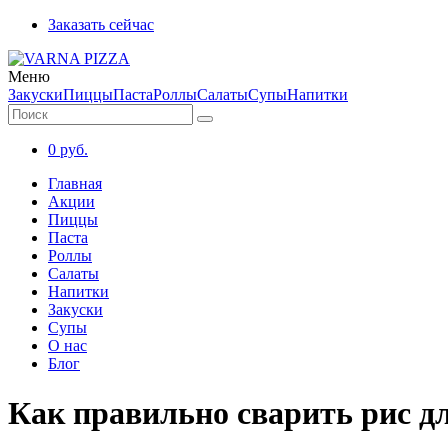
Заказать сейчас
Меню
Закуски
Пиццы
Паста
Роллы
Салаты
Супы
Напитки
0
руб.
Главная
Акции
Пиццы
Паста
Роллы
Салаты
Напитки
Закуски
Супы
О нас
Блог
Как правильно сварить рис д