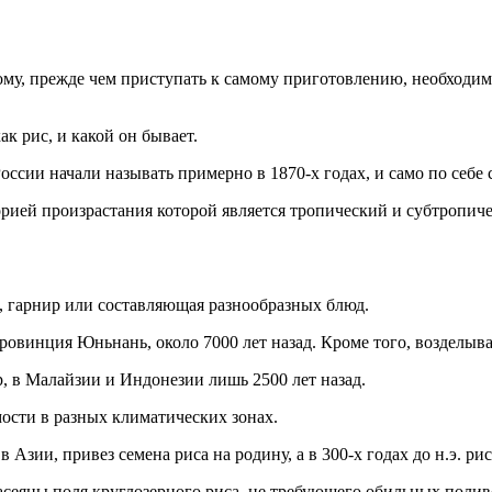
му, прежде чем приступать к самому приготовлению, необходимо 
ак рис, и какой он бывает.
ссии начали называть примерно в 1870-х годах, и само по себе 
торией произрастания которой является тропический и субтропич
, гарнир или составляющая разнообразных блюд.
провинция Юньнань, около 7000 лет назад. Кроме того, возделыв
ер, в Малайзии и Индонезии лишь 2500 лет назад.
ости в разных климатических зонах.
 Азии, привез семена риса на родину, а в 300-х годах до н.э. р
асеяны поля круглозерного риса, не требующего обильных полив